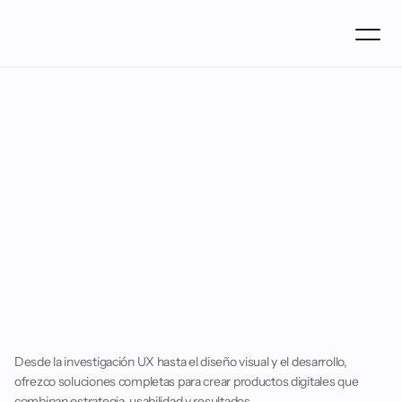
¿Hablamos?
¿Cóm
hello@oscarrgb.com
Puedes contactarme cuando quieras, estaré encantado de conocer tu 
proyecto.
01 /
 Home
02 /
 About
03 / 
Proyectos
04 / 
Formación
05 / 
Comenzar proyecto
¿
T
i
e
n
e
s
u
n
p
r
o
y
e
c
t
o
e
n
m
e
n
t
e
?
C
o
n
v
e
r
s
e
m
o
s
y
h
a
g
á
m
o
s
l
o
r
e
a
l
i
d
a
d
.
Desde la investigación UX hasta el diseño visual y el desarrollo, 
ofrezco soluciones completas para crear productos digitales que 
combinan estrategia, usabilidad y resultados.